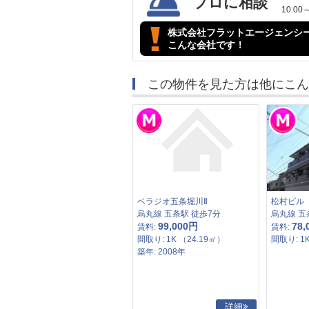
プロに相談
10:
株式会社フラットエージェンシ
こんな会社です！
この物件を見た方は他にこん
ベラジオ五条堀川Ⅱ
松村ビル
烏丸線 五条駅 徒歩7分
烏丸線 五
99,000円
78,
賃料:
賃料:
間取り: 1K （24.19㎡）
間取り: 1
築年: 2008年
詳細