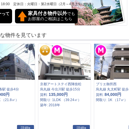
00～18:00 定休日：火曜日・第2水曜日（2月～4月上旬は無休）
家具付き物件以外
ーって
でも
お部屋のご相談はこちら
な物件を見ています
京都アートステイ西陣捨松
ブリエ御所西
条駅 徒歩4分
烏丸線 今出川駅 徒歩15分
烏丸線 丸太町駅 徒歩
000円
135,000円
84,000円
賃料:
賃料:
K （21.8㎡）
間取り: 1LDK （39.24㎡）
間取り: 1K （17㎡）
築年: 2018年
詳細
詳細