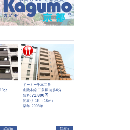
ドーミー千本二条
13分
山陰本線 二条駅 徒歩6分
71,800円
賃料:
間取り: 1K （18㎡）
築年: 2008年
詳細
詳細