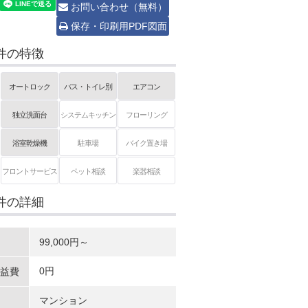
お問い合わせ（無料）
保存・印刷用PDF図面
件の特徴
オートロック
バス・トイレ別
エアコン
独立洗面台
システムキッチン
フローリング
浴室乾燥機
駐車場
バイク置き場
フロントサービス
ペット相談
楽器相談
件の詳細
99,000円～
0円
益費
マンション