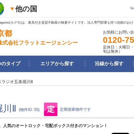
他の国
Se
Kagumo(カグモ)は、家具付き賃貸不動産の検索サイトです。法人専門部署も持つ信頼の
京都
お気軽にお問い合
0120-75
株式会社フラットエージェンシー
定休日：火曜日・
旬は無休）
つのタイプ
エリアから探す
沿線から探す
ベラジオ五条堀川Ⅱ
川Ⅱ
定期借家物件です
(物件ID: 55)
。人気のオートロック・宅配ボックス付きのマンション！