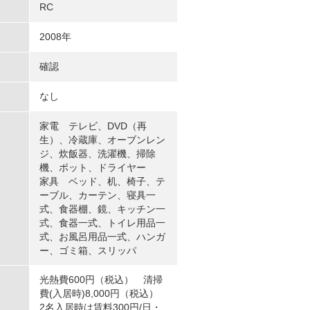
RC
2008年
確認
なし
家電 テレビ、DVD（再
生）、冷蔵庫、オーブンレン
ジ、炊飯器、洗濯機、掃除
機、ポット、ドライヤー
家具 ベッド、机、椅子、テ
ーブル、カーテン、寝具一
式、食器棚、鏡、キッチン一
式、食器一式、トイレ用品一
式、お風呂用品一式、ハンガ
ー、ゴミ箱、スリッパ
光熱費600円（税込） 清掃
費(入居時)8,000円（税込）
2名入居時は賃料300円/日・